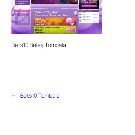
Bets10 Beleş Tombala
←
Bets10 Tombala