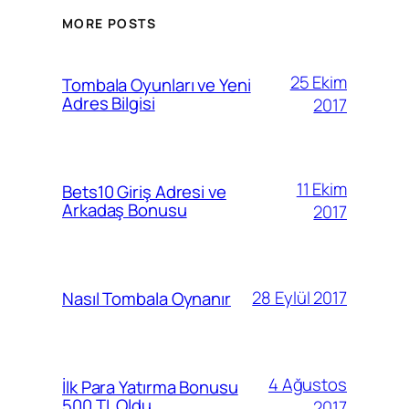
MORE POSTS
25 Ekim
Tombala Oyunları ve Yeni
Adres Bilgisi
2017
11 Ekim
Bets10 Giriş Adresi ve
Arkadaş Bonusu
2017
28 Eylül 2017
Nasıl Tombala Oynanır
4 Ağustos
İlk Para Yatırma Bonusu
500 TL Oldu
2017