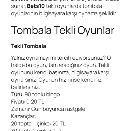
sunar.
Bets10
tekli oyunlarda tombala
oyunlarının bilgisayara karşı oynama şeklidir.
Tombala Tekli Oyunlar
Tekli Tombala
Yalnız oynamayı mı tercih ediyorsunuz?
O
halde bu oyun, tam aradığınız oyun. Tekli
oyununu kendi başınıza, bilgisayara karşı
oynarsınız. Oyunun hızını ise kendiniz
belirlersiniz.
Türü: 90 toplu bingo
Fiyatı: 0,20 TL
Zamanı: Gün boyunca rastgele.
Kazançlar:
20 topta 1. çinko: 20 TL
30 topta 1. çinko: 2 TL