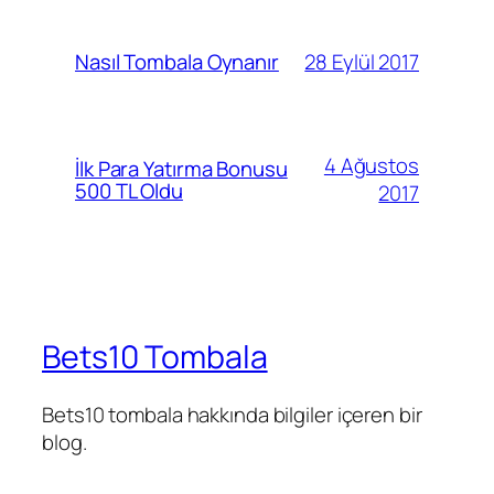
28 Eylül 2017
Nasıl Tombala Oynanır
4 Ağustos
İlk Para Yatırma Bonusu
500 TL Oldu
2017
Bets10 Tombala
Bets10 tombala hakkında bilgiler içeren bir
blog.