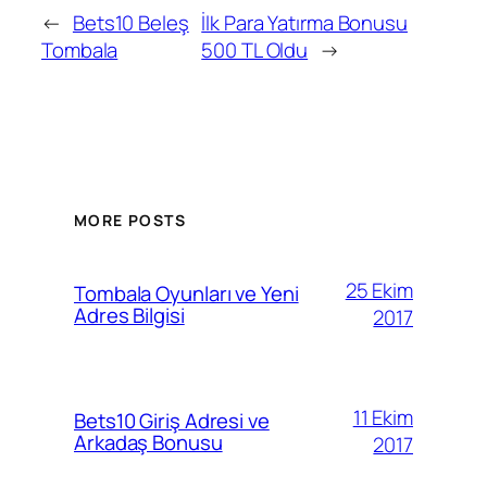
←
Bets10 Beleş
İlk Para Yatırma Bonusu
Tombala
500 TL Oldu
→
MORE POSTS
25 Ekim
Tombala Oyunları ve Yeni
Adres Bilgisi
2017
11 Ekim
Bets10 Giriş Adresi ve
Arkadaş Bonusu
2017