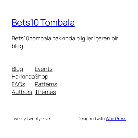
Bets10 Tombala
Bets10 tombala hakkında bilgiler içeren bir
blog.
Blog
Events
Hakkında
Shop
FAQs
Patterns
Authors
Themes
Twenty Twenty-Five
Designed with
WordPress