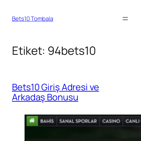
İçeriğe
geç
Bets10 Tombala
Etiket:
94bets10
Bets10 Giriş Adresi ve
Arkadaş Bonusu