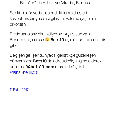
Bets10 Giriş Adresi ve Arkadaş Bonusu
Sanki bu dünyada cebimdeki tüm adresleri
kaybetmiş bir yabancı gibiyim, yolumu şaşırdım
diyorsan ;
Bizde sana aşk olsun diyoruz. Aşk olsun valla.
Bencede aşk olsun
Bets10
aşkı olsun…sıcacık mis
gibi.
Değişen gelişen dünyada, geliştikçe güzelleşen
dünyamızda
Bets10
da adres değişikliğine giderek
adresini
94bets10.com
olarak değiştirdi.
(daha&helliip;)
11 Ekim 2017