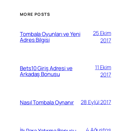
MORE POSTS
25 Ekim
Tombala Oyunları ve Yeni
Adres Bilgisi
2017
11 Ekim
Bets10 Giriş Adresi ve
Arkadaş Bonusu
2017
28 Eylül 2017
Nasıl Tombala Oynanır
4 Ağustos
İlk Para Yatırma Bonusu