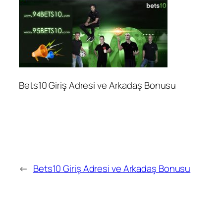
Bets10 Giriş Adresi ve Arkadaş Bonusu
←
Bets10 Giriş Adresi ve Arkadaş Bonusu