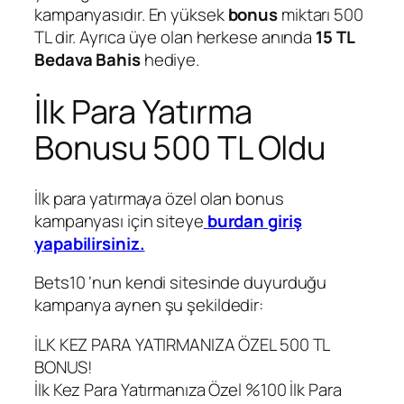
kampanyasıdır. En yüksek
bonus
miktarı 500
TL dir. Ayrıca üye olan herkese anında
15 TL
Bedava Bahis
hediye.
İlk Para Yatırma
Bonusu 500 TL Oldu
İlk para yatırmaya özel olan bonus
kampanyası için siteye
burdan giriş
yapabilirsiniz.
Bets10 ‘nun kendi sitesinde duyurduğu
kampanya aynen şu şekildedir:
İLK KEZ PARA YATIRMANIZA ÖZEL 500 TL
BONUS!
İlk Kez Para Yatırmanıza Özel %100 İlk Para