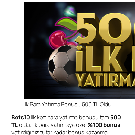
İlk Para Yatırma Bonusu 500 TL Oldu
Bets10
ilk kez para yatırma bonusu tam
500
TL
oldu. İlk para yatırmaya özel
%100 bonus
yatırdığınız tutar kadar bonus kazanma