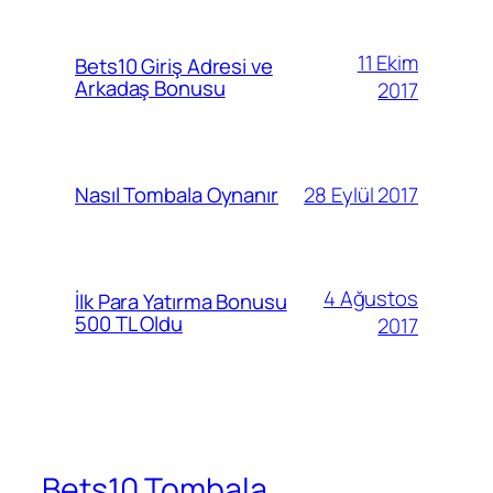
11 Ekim
Bets10 Giriş Adresi ve
Arkadaş Bonusu
2017
28 Eylül 2017
Nasıl Tombala Oynanır
4 Ağustos
İlk Para Yatırma Bonusu
500 TL Oldu
2017
Bets10 Tombala