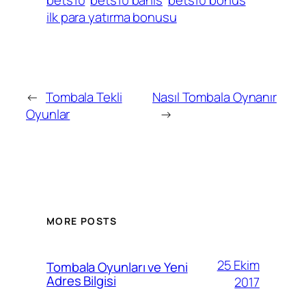
ilk para yatırma bonusu
←
Tombala Tekli
Nasıl Tombala Oynanır
Oyunlar
→
MORE POSTS
25 Ekim
Tombala Oyunları ve Yeni
Adres Bilgisi
2017