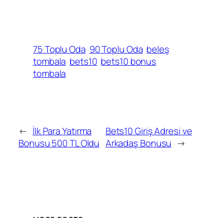
75 Toplu Oda
90 Toplu Oda
beleş
tombala
bets10
bets10 bonus
tombala
←
İlk Para Yatırma
Bets10 Giriş Adresi ve
Bonusu 500 TL Oldu
Arkadaş Bonusu
→