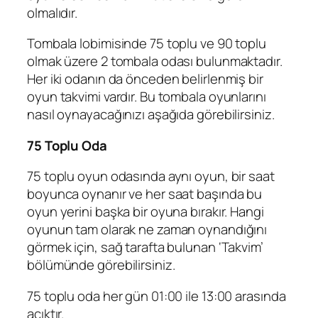
olmalıdır.
Tombala lobimisinde 75 toplu ve 90 toplu
olmak üzere 2 tombala odası bulunmaktadır.
Her iki odanın da önceden belirlenmiş bir
oyun takvimi vardır. Bu tombala oyunlarını
nasıl oynayacağınızı aşağıda görebilirsiniz.
75 Toplu Oda
75 toplu oyun odasında aynı oyun, bir saat
boyunca oynanır ve her saat başında bu
oyun yerini başka bir oyuna bırakır. Hangi
oyunun tam olarak ne zaman oynandığını
görmek için, sağ tarafta bulunan ‘Takvim’
bölümünde görebilirsiniz.
75 toplu oda her gün 01:00 ile 13:00 arasında
açıktır.