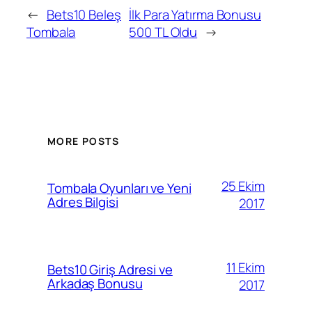
←
Bets10 Beleş
İlk Para Yatırma Bonusu
Tombala
500 TL Oldu
→
MORE POSTS
25 Ekim
Tombala Oyunları ve Yeni
Adres Bilgisi
2017
11 Ekim
Bets10 Giriş Adresi ve
Arkadaş Bonusu
2017