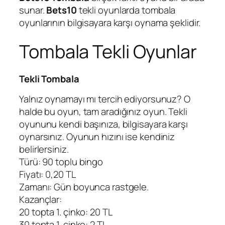
sunar.
Bets10
tekli oyunlarda tombala
oyunlarının bilgisayara karşı oynama şeklidir.
Tombala Tekli Oyunlar
Tekli Tombala
Yalnız oynamayı mı tercih ediyorsunuz?
O
halde bu oyun, tam aradığınız oyun. Tekli
oyununu kendi başınıza, bilgisayara karşı
oynarsınız. Oyunun hızını ise kendiniz
belirlersiniz.
Türü: 90 toplu bingo
Fiyatı: 0,20 TL
Zamanı: Gün boyunca rastgele.
Kazançlar:
20 topta 1. çinko: 20 TL
30 topta 1. çinko: 2 TL