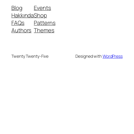
Blog
Events
Hakkında
Shop
FAQs
Patterns
Authors
Themes
Twenty Twenty-Five
Designed with
WordPress