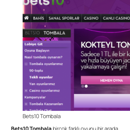
Bets10 Tombala
Bets10 Tombala
birçok farklı oyunu bir arada